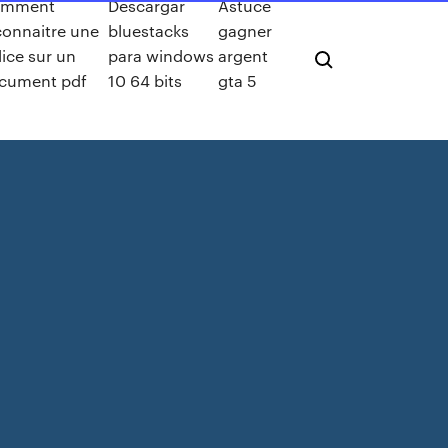
mment
Descargar
Astuce
connaitre une
bluestacks
gagner
lice sur un
para windows
argent
cument pdf
10 64 bits
gta 5