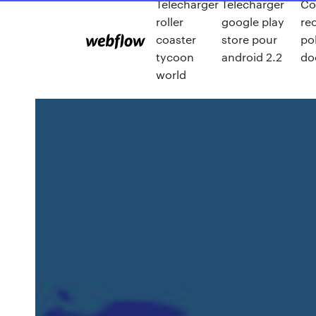
Telecharger
Telecharger
Co
roller
google play
re
coaster
store pour
po
tycoon
android 2.2
do
world