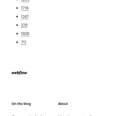
1718
1247
229
1926
711
On the blog
About