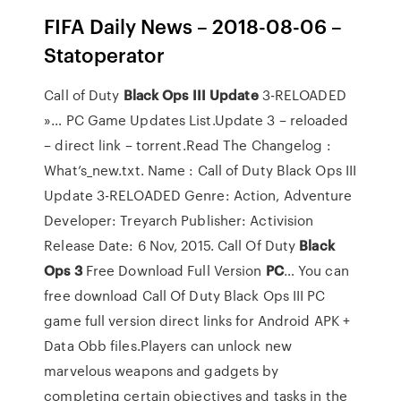
FIFA Daily News – 2018-08-06 –
Statoperator
Call of Duty
Black
Ops
III
Update
3-RELOADED
»… PC Game Updates List.Update 3 – reloaded
– direct link – torrent.Read The Changelog :
What’s_new.txt. Name : Call of Duty Black Ops III
Update 3-RELOADED Genre: Action, Adventure
Developer: Treyarch Publisher: Activision
Release Date: 6 Nov, 2015. Call Of Duty
Black
Ops
3
Free Download Full Version
PC
… You can
free download Call Of Duty Black Ops III PC
game full version direct links for Android APK +
Data Obb files.Players can unlock new
marvelous weapons and gadgets by
completing certain objectives and tasks in the