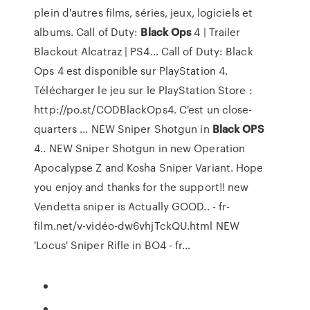
plein d'autres films, séries, jeux, logiciels et
albums.
Call of Duty:
Black Ops
4 | Trailer
Blackout Alcatraz | PS4…
Call of Duty: Black
Ops 4 est disponible sur PlayStation 4.
Télécharger le jeu sur le PlayStation Store :
http://po.st/CODBlackOps4. C'est un close-
quarters ...
NEW Sniper Shotgun in
Black
OPS
4..
NEW Sniper Shotgun in new Operation
Apocalypse Z and Kosha Sniper Variant. Hope
you enjoy and thanks for the support!! new
Vendetta sniper is Actually GOOD.. - fr-
film.net/v-vidéo-dw6vhjTckQU.html NEW
'Locus' Sniper Rifle in BO4 - fr…